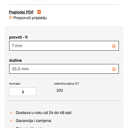
Pogledaj PDF
Preporuči prijatelju
provrti - fi
7 mm
dužina
35,5 mm
Komada
Jedinična cijena / ST
100
Dostava u roku od 24 do 48 sati
Garancija i zamjena