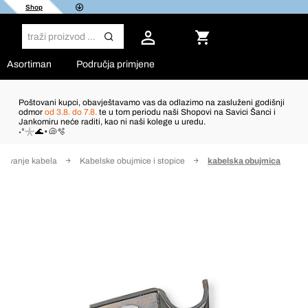
Shop
Asortiman
Područja primjene
Poštovani kupci, obavještavamo vas da odlazimo na zasluženi godišnji
odmor
od 3.8. do 7.8.
te u tom periodu naši Shopovi na Savici Šanci i
Jankomiru neće raditi, kao ni naši kolege u uredu.
˖°𓇼🌊⋆🐚🫧
šćivanje kabela
Kabelske obujmice i stopice
kabelska obujmica