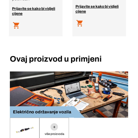
Prijavite se kako bi vidjeli
Prijavite se kako bi vidjeli
cijene
cijene
Ovaj proizvod u primjeni
Električno održavanje vozila
+
više proizvoda