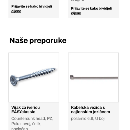
Prijavite se kako bi vidjeli
Prijavite se kako bi vidjeli
cijene
cijene
Naše preporuke
Vijak za ivericu
Kabelska vezica s
EASYclassic
najlonskim jezičcem
Countersunk head, PZ,
poliamid 6.6, U boji
Polu navoj, čelik,
pocinčan