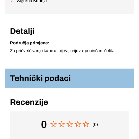
Sigurna Kupnja
Detalji
Područja primjene:
Za pričvršćivanje kabela, cijevi, crijeva-pocinčani čelik.
Tehnički podaci
Recenzije
0
(0)