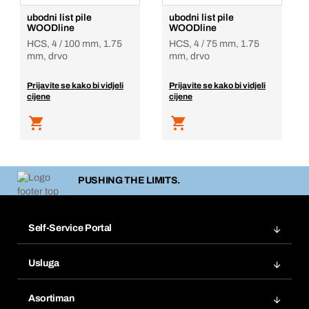
ubodni list pile
ubodni list pile
WOODline
WOODline
HCS, 4 / 100 mm, 1.75
HCS, 4 / 75 mm, 1.75
mm, drvo
mm, drvo
Prijavite se kako bi vidjeli
Prijavite se kako bi vidjeli
cijene
cijene
PUSHING THE LIMITS.
Self-Service Portal
Narudžbe
Usluga
Fakture
Bera Modul
Popisi želja
Asortiman
eProcurement