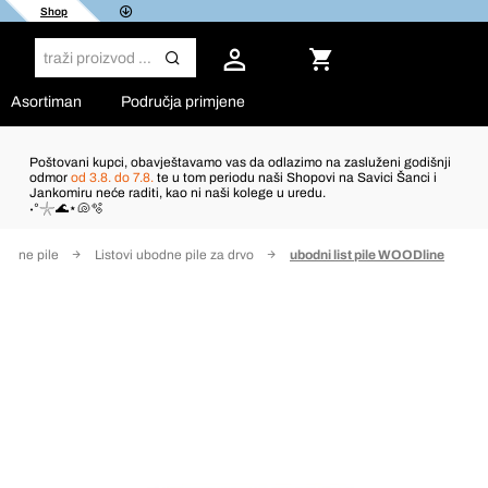
Shop
Asortiman
Područja primjene
Poštovani kupci, obavještavamo vas da odlazimo na zasluženi godišnji
odmor
od 3.8. do 7.8.
te u tom periodu naši Shopovi na Savici Šanci i
Jankomiru neće raditi, kao ni naši kolege u uredu.
˖°𓇼🌊⋆🐚🫧
bodne pile
Listovi ubodne pile za drvo
ubodni list pile WOODline