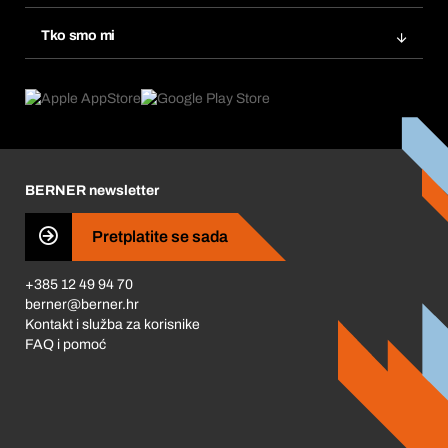
Ponovno naručivanje
Inovacije proizvoda
Tražitelji proizvoda
Tko smo mi
Pretplate
Područja primjene
Što nudimo
Povrati & Reklamacije
Product Compliance
Što nas pokreće
Korporativna društvena odgovornost
Karijera
BERNER newsletter
Business Conduct
Pretplatite se sada
+385 12 49 94 70
berner@berner.hr
Kontakt i služba za korisnike
FAQ i pomoć