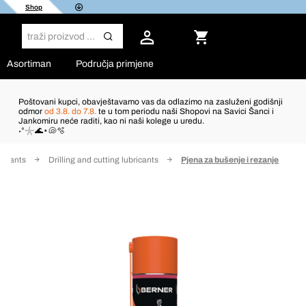
Shop
Asortiman
Područja primjene
Poštovani kupci, obavještavamo vas da odlazimo na zasluženi godišnji
odmor
od 3.8. do 7.8.
te u tom periodu naši Shopovi na Savici Šanci i
Jankomiru neće raditi, kao ni naši kolege u uredu.
˖°𓇼🌊⋆🐚🫧
ricants
Drilling and cutting lubricants
Pjena za bušenje i rezanje