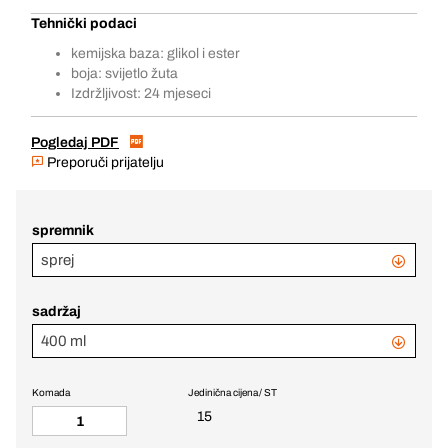
Tehnički podaci
kemijska baza: glikol i ester
boja: svijetlo žuta
Izdržljivost: 24 mjeseci
Pogledaj PDF
Preporuči prijatelju
spremnik
sprej
sadržaj
400 ml
Komada
Jedinična cijena / ST
15