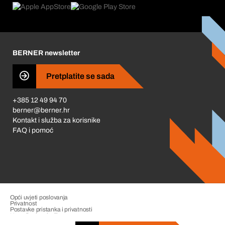
Što nas pokreće
Korporativna društvena odgovornost
Karijera
BERNER newsletter
Business Conduct
Pretplatite se sada
+385 12 49 94 70
berner@berner.hr
Kontakt i služba za korisnike
FAQ i pomoć
Opći uvjeti poslovanja
Privatnost
Postavke pristanka i privatnosti
Upravljanje pritužbama
Impresum