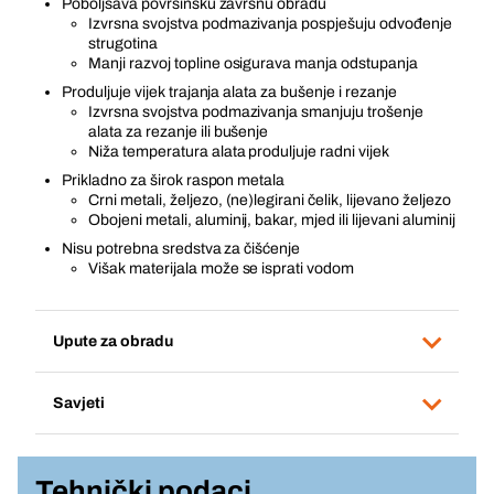
Poboljšava površinsku završnu obradu
Izvrsna svojstva podmazivanja pospješuju odvođenje
strugotina
Manji razvoj topline osigurava manja odstupanja
Produljuje vijek trajanja alata za bušenje i rezanje
Izvrsna svojstva podmazivanja smanjuju trošenje
alata za rezanje ili bušenje
Niža temperatura alata produljuje radni vijek
Prikladno za širok raspon metala
Crni metali, željezo, (ne)legirani čelik, lijevano željezo
Obojeni metali, aluminij, bakar, mjed ili lijevani aluminij
Nisu potrebna sredstva za čišćenje
Višak materijala može se isprati vodom
Upute za obradu
Savjeti
Tehnički podaci