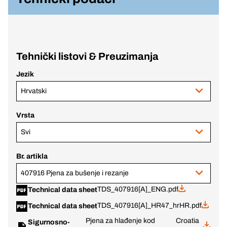
Tehnički listovi & Preuzimanja
Jezik
Hrvatski
Vrsta
Svi
Br. artikla
407916 Pjena za bušenje i rezanje
TDS_407916[A]_ENG.pdf
Technical data sheet
TDS_407916[A]_HR47_hrHR.pdf
Technical data sheet
Pjena za hlađenje kod
Croatia
Sigurnosno-