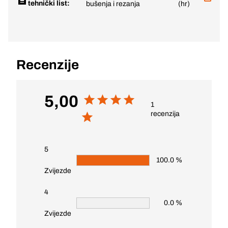
tehnički list:
bušenja i rezanja
(hr)
Recenzije
5,00
1
recenzija
5
100.0 %
Zvijezde
4
0.0 %
Zvijezde