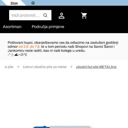
Shop
Asortiman
Područja primjene
Poštovani kupci, obavještavamo vas da odlazimo na zasluženi godišnji
odmor
od 3.8. do 7.8.
te u tom periodu naši Shopovi na Savici Šanci i
Jankomiru neće raditi, kao ni naši kolege u uredu.
˖°𓇼🌊⋆🐚🫧
odne pile
Listovi ubodne pile za metal
ubodni list pile METALline