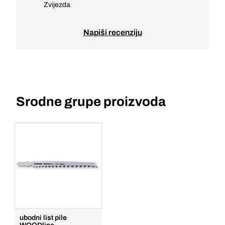
Zvijezda
Napiši recenziju
Srodne grupe proizvoda
ubodni list pile