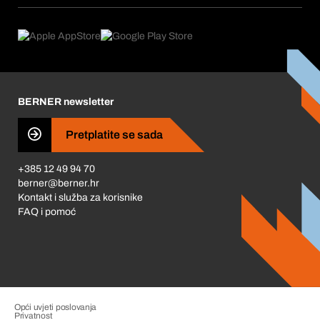
Područja primjene
Što nudimo
Povrati & Reklamacije
Product Compliance
Što nas pokreće
Korporativna društvena odgovornost
Karijera
BERNER newsletter
Business Conduct
Pretplatite se sada
+385 12 49 94 70
berner@berner.hr
Kontakt i služba za korisnike
FAQ i pomoć
Opći uvjeti poslovanja
Privatnost