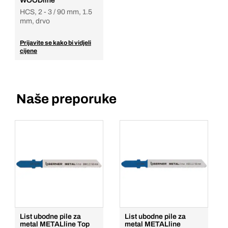
WOODline
HCS, 2 - 3 / 90 mm, 1.5
mm, drvo
Prijavite se kako bi vidjeli
cijene
Naše preporuke
List ubodne pile za
List ubodne pile za
metal METALline Top
metal METALline