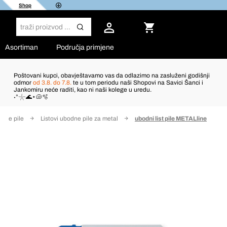
Shop
Asortiman
Područja primjene
Poštovani kupci, obavještavamo vas da odlazimo na zasluženi godišnji
odmor
od 3.8. do 7.8.
te u tom periodu naši Shopovi na Savici Šanci i
Jankomiru neće raditi, kao ni naši kolege u uredu.
˖°𓇼🌊⋆🐚🫧
odne pile
Listovi ubodne pile za metal
ubodni list pile METALline