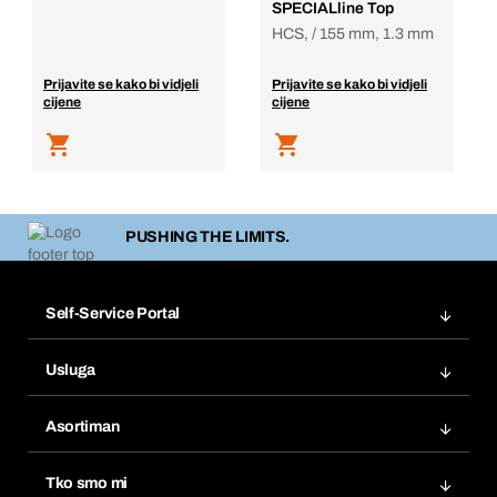
SPECIALline Top
HCS, / 155 mm, 1.3 mm
Prijavite se kako bi vidjeli
Prijavite se kako bi vidjeli
cijene
cijene
PUSHING THE LIMITS.
Self-Service Portal
Narudžbe
Usluga
Fakture
Bera Modul
Popisi želja
Asortiman
eProcurement
Ponovno naručivanje
Inovacije proizvoda
Tražitelji proizvoda
Tko smo mi
Pretplate