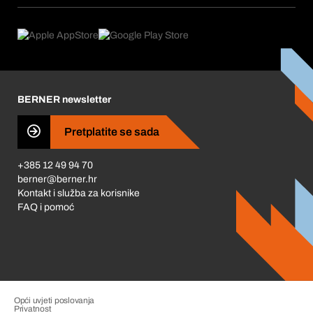
Područja primjene
Što nudimo
Povrati & Reklamacije
Product Compliance
Što nas pokreće
Korporativna društvena odgovornost
Karijera
BERNER newsletter
Business Conduct
Pretplatite se sada
+385 12 49 94 70
berner@berner.hr
Kontakt i služba za korisnike
FAQ i pomoć
Opći uvjeti poslovanja
Privatnost