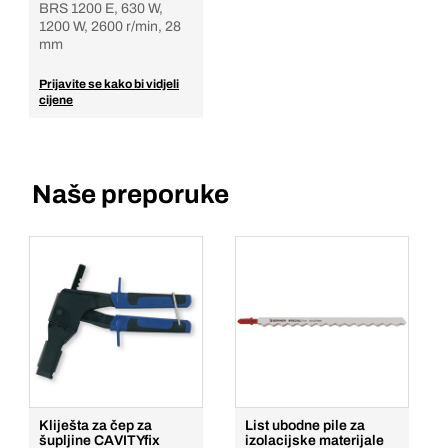
BRS 1200 E, 630 W,
1200 W, 2600 r/min, 28
mm
Prijavite se kako bi vidjeli
cijene
Naše preporuke
Kliješta za čep za
List ubodne pile za
šupljine CAVITYfix
izolacijske materijale