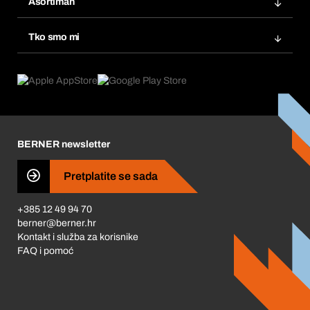
Asortiman
eProcurement
Ponovno naručivanje
Inovacije proizvoda
Tražitelji proizvoda
Tko smo mi
Pretplate
Područja primjene
Što nudimo
Povrati & Reklamacije
Product Compliance
Što nas pokreće
Korporativna društvena odgovornost
Karijera
BERNER newsletter
Business Conduct
Pretplatite se sada
+385 12 49 94 70
berner@berner.hr
Kontakt i služba za korisnike
FAQ i pomoć