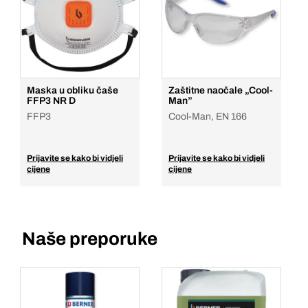
Maska u obliku čaše
Zaštitne naočale „Cool-
FFP3 NR D
Man”
FFP3
Cool-Man, EN 166
Prijavite se kako bi vidjeli
Prijavite se kako bi vidjeli
cijene
cijene
Naše preporuke