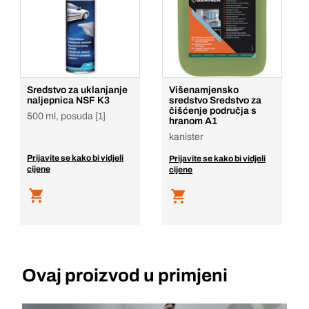
Sredstvo za uklanjanje
Višenamjensko
naljepnica NSF K3
sredstvo Sredstvo za
čišćenje područja s
500 ml, posuda [1]
hranom A1
kanister
Prijavite se kako bi vidjeli
Prijavite se kako bi vidjeli
cijene
cijene
Ovaj proizvod u primjeni