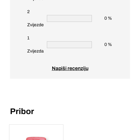
2
0 %
Zvijezde
1
0 %
Zvijezda
Napiši recenziju
Pribor