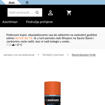
Shop
Asortiman
Područja primjene
Poštovani kupci, obavještavamo vas da odlazimo na zasluženi godišnji
odmor
od 3.8. do 7.8.
te u tom periodu naši Shopovi na Savici Šanci i
Jankomiru neće raditi, kao ni naši kolege u uredu.
˖°𓇼🌊⋆🐚🫧
je i sprejevi za označavanje
Temeljni premazi
Neutralizator hrđe