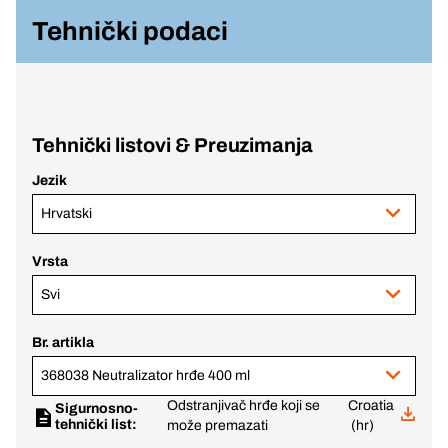
Tehnički podaci
Tehnički listovi & Preuzimanja
Jezik
Hrvatski
Vrsta
Svi
Br. artikla
368038 Neutralizator hrđe 400 ml
Odstranjivač hrđe koji se
Croatia
Sigurnosno-
tehnički list:
može premazati
(hr)