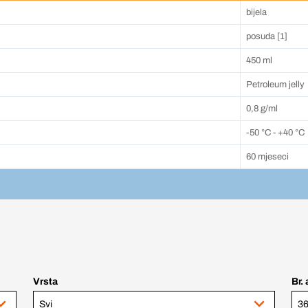
bijela
posuda [1]
450 ml
Petroleum jelly
0,8 g/ml
-50 °C - +40 °C
60 mjeseci
Vrsta
Br. 
Svi
36