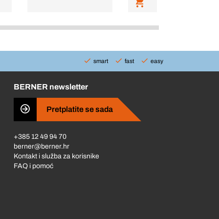
smart
fast
easy
BERNER newsletter
Pretplatite se sada
+385 12 49 94 70
berner@berner.hr
Kontakt i služba za korisnike
FAQ i pomoć