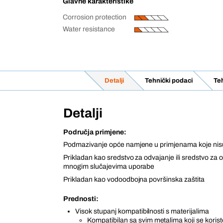
Glavne karakteristike
Corrosion protection
Water resistance
Detalji
Tehnički podaci
Teh
Detalji
Područja primjene:
Podmazivanje opće namjene u primjenama koje nisu
Prikladan kao sredstvo za odvajanje ili sredstvo za 
mnogim slučajevima uporabe
Prikladan kao vodoodbojna površinska zaštita
Prednosti:
Visok stupanj kompatibilnosti s materijalima
Kompatibilan sa svim metalima koji se koris