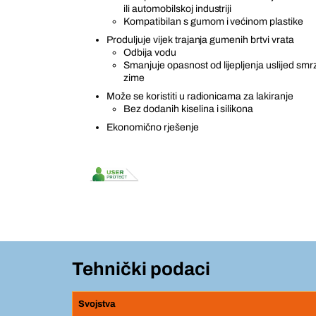
ili automobilskoj industriji
Kompatibilan s gumom i većinom plastike
Produljuje vijek trajanja gumenih brtvi vrata
Odbija vodu
Smanjuje opasnost od lijepljenja uslijed smr
zime
Može se koristiti u radionicama za lakiranje
Bez dodanih kiselina i silikona
Ekonomično rješenje
Tehnički podaci
Svojstva