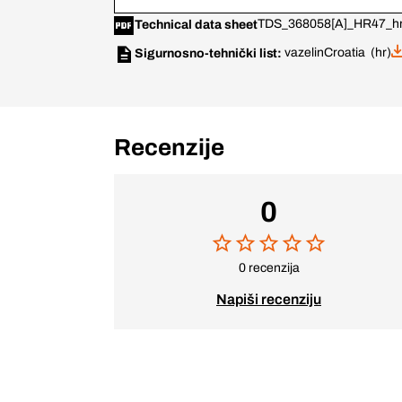
TDS_368058[A]_HR47_hr
Technical data sheet
vazelin
Croatia (hr)
Sigurnosno-tehnički list:
Recenzije
0
0 recenzija
Napiši recenziju