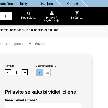
ate Responsibility
Karijera
Kontakt
Popis želja
Prijava /
Košarica
Registracija
komiru neće raditi, kao ni naši kolege u uredu.
tipurpose greases
Vazelin
Komada
Jedinična cijena / ST
-
+
1
24
Prijavite se kako bi vidjeli cijene
Vaša E-mail adresa
*