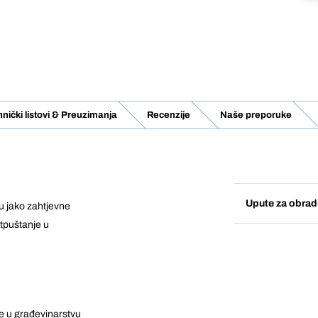
nički listovi & Preuzimanja
Recenzije
Naše preporuke
Upute za obrad
 jako zahtjevne
otpuštanje u
te u građevinarstvu