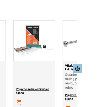
Vijak za ivericu
EASYfast WAVE plus
Countersunk head
milling pockets, TX, Polu
navoj, čelik, pocinčan,
rebro
Prijavite se kako bi vidjeli
cijene
Prijavite se kako bi vidjeli
cijene