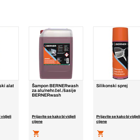
ki alat
Šampon BERNERwash
Silikonski sprej
za alu/nehr.čel./šasije
BERNERwash
 vidjeli
Prijavite se kako bi vidjeli
Prijavite se kako bi vidjeli
cijene
cijene