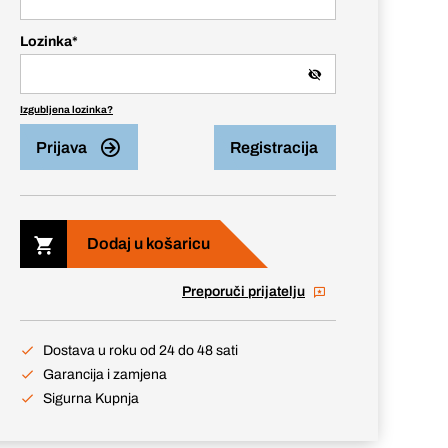
Lozinka
*
Izgubljena lozinka?
Prijava
Registracija
Dodaj u košaricu
Preporuči prijatelju
Dostava u roku od 24 do 48 sati
Garancija i zamjena
Sigurna Kupnja