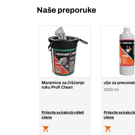
Naše preporuke
Maramice za čišćenje
ulje za pneumats
ruku Profi Clean
1000 ml
Prijavite se kako bi vidjeli
Prijavite se kako bi
cijene
cijene