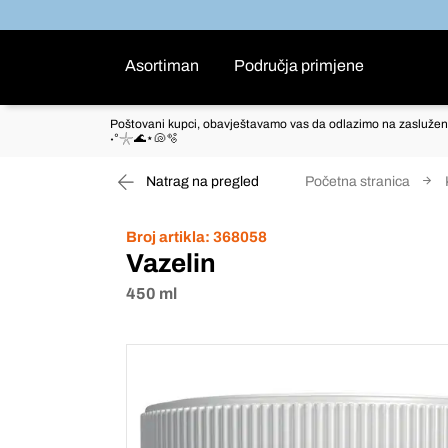
Asortiman
Područja primjene
Poštovani kupci, obavještavamo vas da odlazimo na zaslužen
˖°𓇼🌊⋆🐚🫧
Natrag na pregled
Početna stranica
Broj artikla:
368058
Vazelin
450 ml