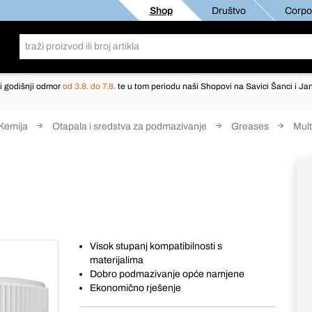
Shop
Društvo
Corpor
i godišnji odmor
od 3.8. do 7.8.
te u tom periodu naši Shopovi na Savici Šanci i Jan
Kemija
Otapala i sredstva za podmazivanje
Greases
Mul
Visok stupanj kompatibilnosti s
materijalima
Dobro podmazivanje opće namjene
Ekonomično rješenje