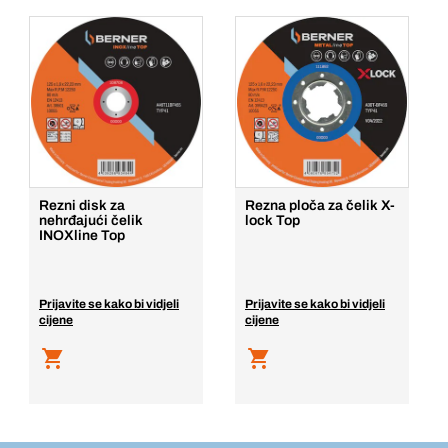
Rezni disk za
Rezna ploča za čelik X-
nehrđajući čelik
lock Top
INOXline Top
Prijavite se kako bi vidjeli
Prijavite se kako bi vidjeli
cijene
cijene