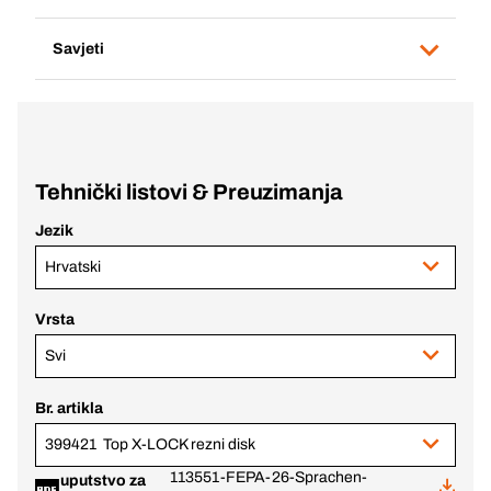
Savjeti
Tehnički listovi & Preuzimanja
Jezik
Hrvatski
Vrsta
Svi
Br. artikla
399421 Top X-LOCK rezni disk
113551-FEPA-26-Sprachen-
uputstvo za