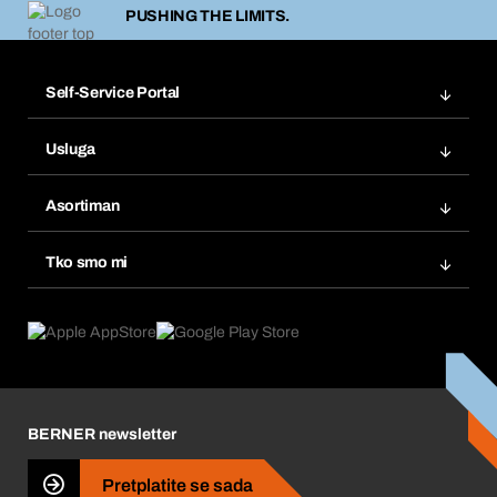
PUSHING THE LIMITS.
Self-Service Portal
Narudžbe
Usluga
Fakture
Bera Modul
Popisi želja
Asortiman
eProcurement
Ponovno naručivanje
Inovacije proizvoda
Tražitelji proizvoda
Tko smo mi
Pretplate
Područja primjene
Što nudimo
Povrati & Reklamacije
Product Compliance
Što nas pokreće
Korporativna društvena odgovornost
Karijera
BERNER newsletter
Business Conduct
Pretplatite se sada