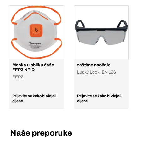
Maska u obliku čaše
zaštitne naočale
FFP2 NR D
Lucky Look, EN 166
FFP2
Prijavite se kako bi vidjeli
Prijavite se kako bi vidjeli
cijene
cijene
Naše preporuke