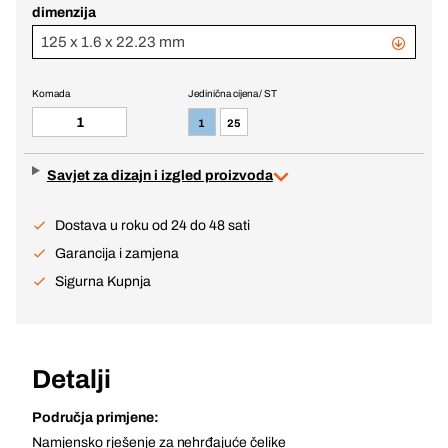
dimenzija
125 x 1.6 x 22.23 mm
Komada
Jedinična cijena / ST
1
25
Savjet za dizajn i izgled proizvoda
Dostava u roku od 24 do 48 sati
Garancija i zamjena
Sigurna Kupnja
Detalji
Područja primjene:
Namjensko rješenje za nehrđajuće čelike