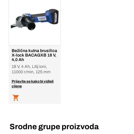
Bežična kutna brusilica
X-lock BACAGXB 18 V,
4,0 Ah
18 V, 4 Ah, Litij ioni,
11000 r/min, 125 mm
Prijavite se kako bi vidjeli
cijene
Srodne grupe proizvoda