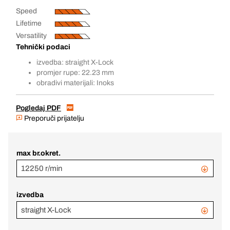
Speed
Lifetime
Versatility
Tehnički podaci
izvedba: straight X-Lock
promjer rupe: 22.23 mm
obradivi materijali: Inoks
Pogledaj PDF
Preporuči prijatelju
max br.okret.
12250 r/min
izvedba
straight X-Lock