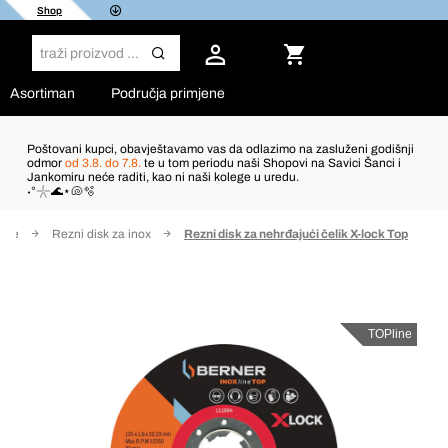
Shop
Asortiman
Područja primjene
Poštovani kupci, obavještavamo vas da odlazimo na zasluženi godišnji
odmor
od 3.8. do 7.8.
te u tom periodu naši Shopovi na Savici Šanci i
Jankomiru neće raditi, kao ni naši kolege u uredu.
˖°𓇼🌊⋆🐚🫧
nje
Rezni disk za inox
Rezni disk za nehrđajući čelik X-lock Top
TOPline