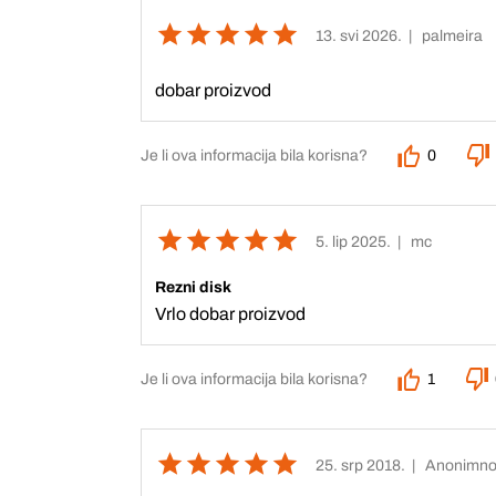
13. svi 2026.
| palmeira
dobar proizvod
Je li ova informacija bila korisna?
0
5. lip 2025.
| mc
Rezni disk
Vrlo dobar proizvod
Je li ova informacija bila korisna?
1
25. srp 2018.
| Anonimn