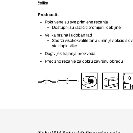
čelika
Prednosti:
Pokrivene su sve primjene rezanja
Dostupni su različiti promjeri i debljine
Velika brzina i udoban rad
Sadrži visokokvalitetan aluminijev oksid s dv
stakloplastike
Dug vijek trajanja proizvoda
Precizno rezanje za dobru završnu obradu