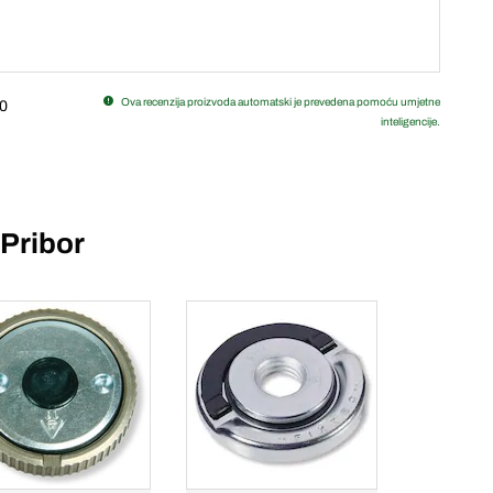
Ova recenzija proizvoda automatski je prevedena pomoću umjetne
0
inteligencije.
Pribor