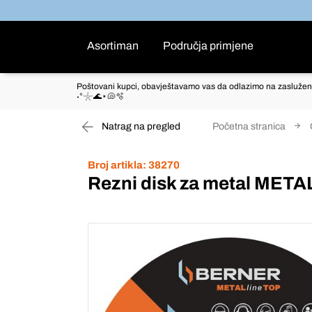
Asortiman
Područja primjene
Poštovani kupci, obavještavamo vas da odlazimo na zaslužen
˖°𓇼🌊⋆🐚🫧
Natrag na pregled
Početna stranica
Broj artikla:
38270
Rezni disk za metal META