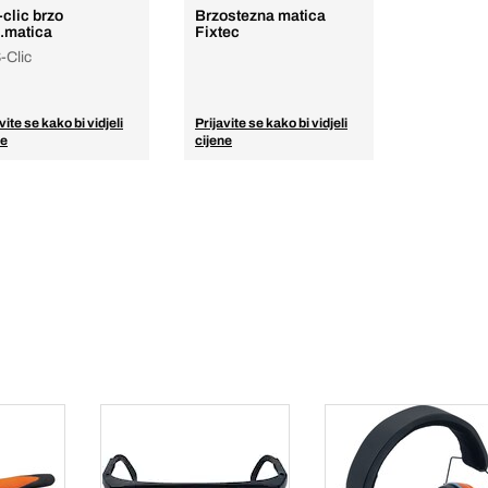
clic brzo
Brzostezna matica
z.matica
Fixtec
-Clic
vite se kako bi vidjeli
Prijavite se kako bi vidjeli
ne
cijene