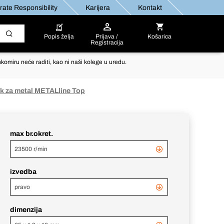
ate Responsibility
Karijera
Kontakt
Popis želja
Prijava /
Košarica
Registracija
komiru neće raditi, kao ni naši kolege u uredu.
sk za metal METALline Top
max br.okret.
23500 r/min
izvedba
pravo
dimenzija