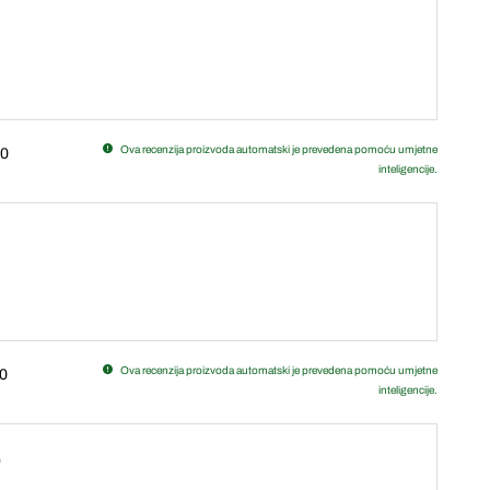
Ova recenzija proizvoda automatski je prevedena pomoću umjetne
0
inteligencije.
Ova recenzija proizvoda automatski je prevedena pomoću umjetne
0
inteligencije.
o