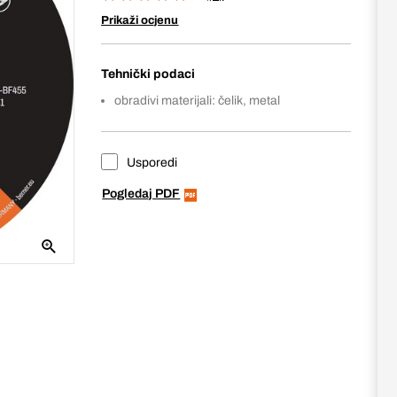
Prikaži ocjenu
Tehnički podaci
obradivi materijali: čelik, metal
Usporedi
Pogledaj PDF