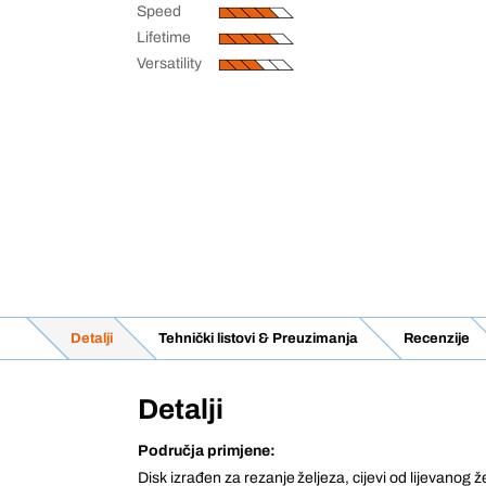
Speed
Lifetime
Versatility
Detalji
Tehnički listovi & Preuzimanja
Recenzije
Detalji
Područja primjene:
Disk izrađen za rezanje željeza, cijevi od lijevanog žel