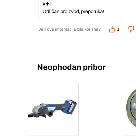
Vrh!
Odličan proizvod, preporuka!
Je li ova informacija bila korisna?
1
Neophodan pribor