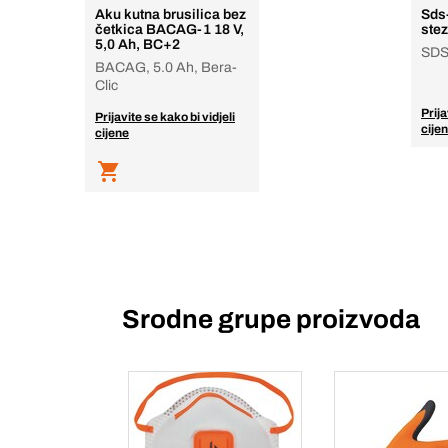
Aku kutna brusilica bez
Sds-
četkica BACAG-1 18 V,
ste
5,0 Ah, BC+2
SDS
BACAG, 5.0 Ah, Bera-
Clic
Prija
Prijavite se kako bi vidjeli
cije
cijene
Srodne grupe proizvoda