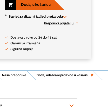
Dodaj u košaricu
Savjet za dizajn i izgled proizvoda
Preporuči prijatelju
Dostava u roku od 24 do 48 sati
Garancija i zamjena
Sigurna Kupnja
Naše preporuke
Dodaj odabrani proizvod u košaricu
u