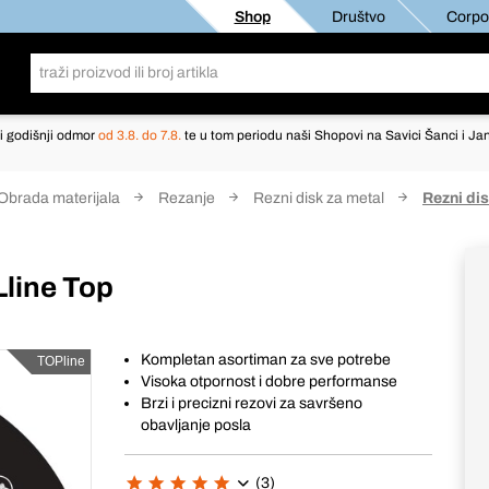
Shop
Društvo
Corpor
i godišnji odmor
od 3.8. do 7.8.
te u tom periodu naši Shopovi na Savici Šanci i Jan
Obrada materijala
Rezanje
Rezni disk za metal
Rezni di
Lline Top
Kompletan asortiman za sve potrebe
TOPline
Visoka otpornost i dobre performanse
Brzi i precizni rezovi za savršeno
obavljanje posla
(3)