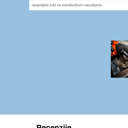
raspodjela zubi na standardnom nazubljenju
Recenzije