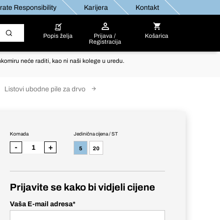
ate Responsibility
Karijera
Kontakt
Popis želja
Prijava /
Košarica
Registracija
komiru neće raditi, kao ni naši kolege u uredu.
Listovi ubodne pile za drvo
Komada
Jedinična cijena / ST
-
+
5
20
Prijavite se kako bi vidjeli cijene
Vaša E-mail adresa
*