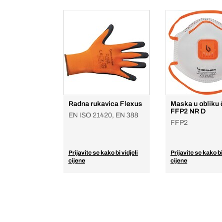
Radna rukavica Flexus
Maska u obliku
FFP2 NR D
EN ISO 21420, EN 388
FFP2
Prijavite se kako bi vidjeli
Prijavite se kako bi
cijene
cijene