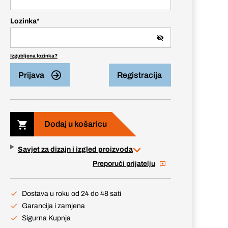
Lozinka
*
Izgubljena lozinka?
Prijava
Registracija
Dodaj u košaricu
Savjet za dizajn i izgled proizvoda
Preporuči prijatelju
Dostava u roku od 24 do 48 sati
Garancija i zamjena
Sigurna Kupnja