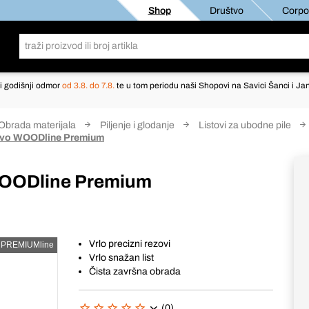
Shop
Društvo
Corpor
i godišnji odmor
od 3.8. do 7.8.
te u tom periodu naši Shopovi na Savici Šanci i Jan
Obrada materijala
Piljenje i glodanje
Listovi za ubodne pile
 drvo WOODline Premium
 WOODline Premium
Vrlo precizni rezovi
PREMIUMline
Vrlo snažan list
Čista završna obrada
(0)