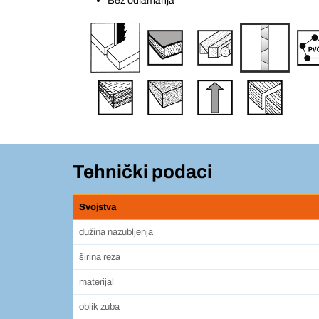
Bez odlamanja
Tehnički podaci
Svojstva
dužina nazubljenja
širina reza
materijal
oblik zuba