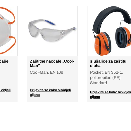
 čaše
Zaštitne naočale „Cool-
slušalice za zaštitu
Man”
sluha
Cool-Man, EN 166
Pocket, EN 352-1,
polipropilen (PE),
Standard
 vidjeli
Prijavite se kako bi vidjeli
Prijavite se kako bi vidjeli
cijene
cijene