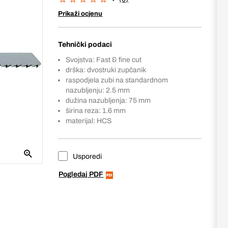
Prikaži ocjenu
Tehnički podaci
Svojstva: Fast & fine cut
drška: dvostruki zupčanik
raspodjela zubi na standardnom
nazubljenju: 2.5 mm
dužina nazubljenja: 75 mm
širina reza: 1.6 mm
materijal: HCS
Usporedi
Pogledaj PDF