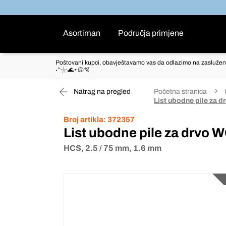
Asortiman
Područja primjene
Poštovani kupci, obavještavamo vas da odlazimo na zaslužen
˖°𓇼🌊⋆🐚🫧
Natrag na pregled
Početna stranica
List ubodne pile za
Broj artikla:
372357
List ubodne pile za drvo
HCS, 2.5 / 75 mm, 1.6 mm