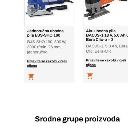
Jednoručna ubodna
Aku ubodna pila
pila BJS-SHO 160
BACJS-1 18 V, 5,0 Ah 
Bera Clic-u + 3
BJS-SHO 160, 800 W,
BACJS-1, 5.0 Ah, Bera
3000 r/min, 26 mm,
Clic, Bera-Clic
jednoručno
Prijavite se kako bi vidjeli
Prijavite se kako bi vidjeli
cijene
cijene
Srodne grupe proizvoda