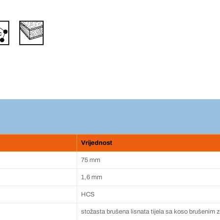
Vrijednost
75 mm
1,6 mm
HCS
stožasta brušena lisnata tijela sa koso brušenim 