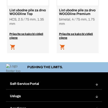
List ubodne pile za drvo
List ubodne pile za drvo
WOODline Top
WOODline Premium
HCS, 2.5 / 75 mm, 1.35
bimetal, 4 / 75 mm, 1.75
mm
mm
Prijavite se kako bi vidjeli
Prijavite se kako bi vidjeli
cijene
cijene
PUSHING THE LIMITS.
Self-Service Portal
Narudžbe
Usluga
Fakture
Bera Modul
Popisi želja