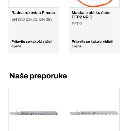
Radna rukavica Flexus
Maska u obliku čaše
FFP2 NR D
EN ISO 21420, EN 388
FFP2
Prijavite se kako bi vidjeli
Prijavite se kako bi vidjeli
cijene
cijene
Naše preporuke