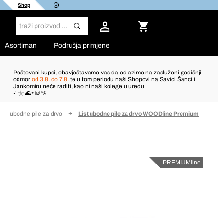
Shop
Asortiman
Područja primjene
Poštovani kupci, obavještavamo vas da odlazimo na zasluženi godišnji
odmor
od 3.8. do 7.8.
te u tom periodu naši Shopovi na Savici Šanci i
Jankomiru neće raditi, kao ni naši kolege u uredu.
˖°𓇼🌊⋆🐚🫧
tovi ubodne pile za drvo
List ubodne pile za drvo WOODline Premium
PREMIUMline