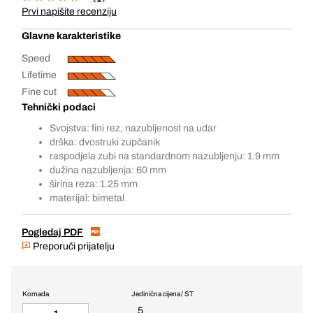
Prvi napišite recenziju
Glavne karakteristike
Speed
Lifetime
Fine cut
Tehnički podaci
Svojstva: fini rez, nazubljenost na udar
drška: dvostruki zupčanik
raspodjela zubi na standardnom nazubljenju: 1.9 mm
dužina nazubljenja: 60 mm
širina reza: 1.25 mm
materijal: bimetal
Pogledaj PDF
Preporuči prijatelju
Komada
Jedinična cijena / ST
5