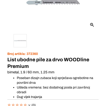
Broj artikla:
372360
List ubodne pile za drvo WOODline
Premium
bimetal, 1.9 / 60 mm, 1.25 mm
Poseban dizajn zubaca koji sprječava ogrebotine na
površini drva
Ušteda vremena: bez dodatnog posla pri završnoj
obradi
Dug vijek trajanja
(0)