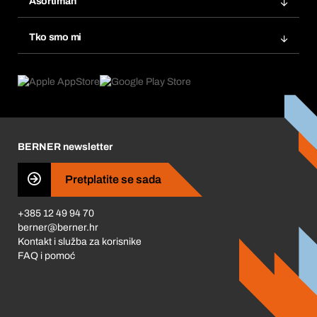
Asortiman
eProcurement
Ponovno naručivanje
Inovacije proizvoda
Tražitelji proizvoda
Tko smo mi
Pretplate
Područja primjene
Što nudimo
Povrati & Reklamacije
Product Compliance
Što nas pokreće
Korporativna društvena odgovornost
Karijera
BERNER newsletter
Business Conduct
Pretplatite se sada
+385 12 49 94 70
berner@berner.hr
Kontakt i služba za korisnike
FAQ i pomoć