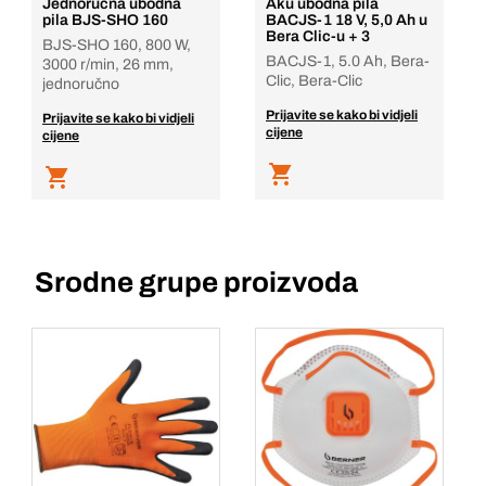
Jednoručna ubodna
Aku ubodna pila
pila BJS-SHO 160
BACJS-1 18 V, 5,0 Ah u
Bera Clic-u + 3
BJS-SHO 160, 800 W,
BACJS-1, 5.0 Ah, Bera-
3000 r/min, 26 mm,
Clic, Bera-Clic
jednoručno
Prijavite se kako bi vidjeli
Prijavite se kako bi vidjeli
cijene
cijene
Srodne grupe proizvoda