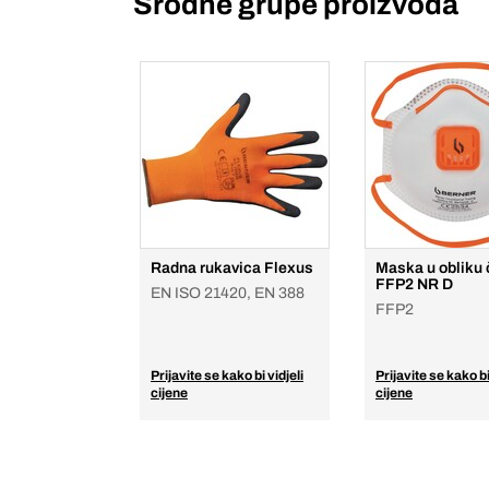
Srodne grupe proizvoda
Radna rukavica Flexus
Maska u obliku
FFP2 NR D
EN ISO 21420, EN 388
FFP2
Prijavite se kako bi vidjeli
Prijavite se kako bi
cijene
cijene