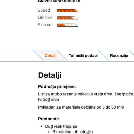
Glavne karakteristike
Speed
Lifetime
Fine cut
Detalji
Tehnički podaci
Recenzije
Detalji
Područja primjene:
List za grubo rezanje nekoliko vrsta drva: šperploče,
tvrdog drva
Prikladan za materijale debljine od 5 do 50 mm
Prednosti:
Dug vijek trajanja
Bimetalna tehnologija