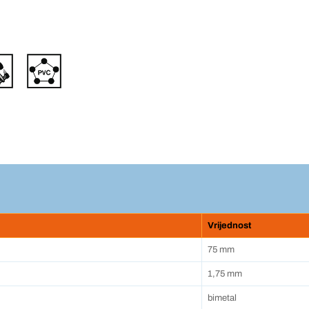
Vrijednost
75 mm
1,75 mm
bimetal