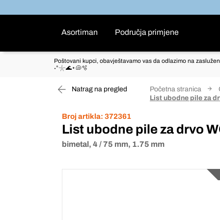
Asortiman
Područja primjene
Poštovani kupci, obavještavamo vas da odlazimo na zaslužen
˖°𓇼🌊⋆🐚🫧
Natrag na pregled
Početna stranica
List ubodne pile za
Broj artikla:
372361
List ubodne pile za drvo
bimetal, 4 / 75 mm, 1.75 mm