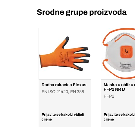
Srodne grupe proizvoda
Radna rukavica Flexus
Maska u obliku
FFP2 NR D
EN ISO 21420, EN 388
FFP2
Prijavite se kako bi vidjeli
Prijavite se kako bi
cijene
cijene