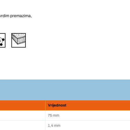
 tvrdim premazima,
Vrijednost
75 mm
1,4 mm