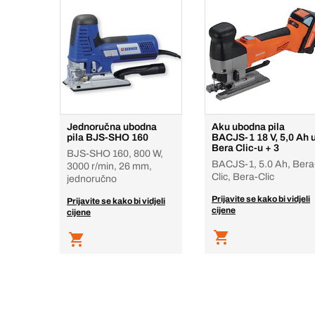
Jednoručna ubodna
Aku ubodna pila
pila BJS-SHO 160
BACJS-1 18 V, 5,0 Ah 
Bera Clic-u + 3
BJS-SHO 160, 800 W,
BACJS-1, 5.0 Ah, Bera
3000 r/min, 26 mm,
Clic, Bera-Clic
jednoručno
Prijavite se kako bi vidjeli
Prijavite se kako bi vidjeli
cijene
cijene