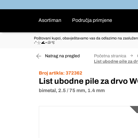
Asortiman
Područja primjene
Poštovani kupci, obavještavamo vas da odlazimo na zaslužen
˖°𓇼🌊⋆🐚🫧
Natrag na pregled
Početna stranica
List ubodne pile za
Broj artikla:
372362
List ubodne pile za drvo
bimetal, 2.5 / 75 mm, 1.4 mm