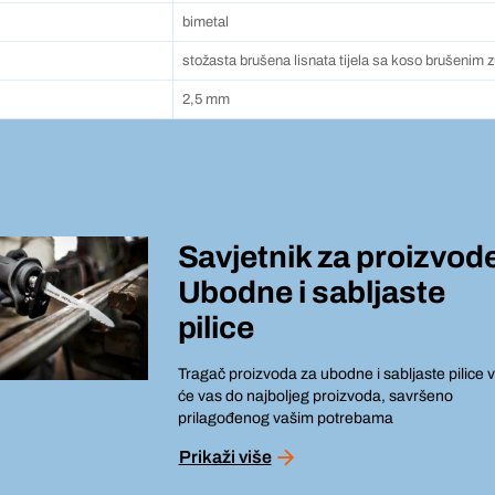
bimetal
stožasta brušena lisnata tijela sa koso brušenim 
2,5 mm
Savjetnik za proizvod
Ubodne i sabljaste
pilice
Tragač proizvoda za ubodne i sabljaste pilice v
će vas do najboljeg proizvoda, savršeno
prilagođenog vašim potrebama
Prikaži više