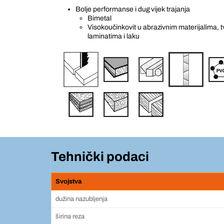
Bolje performanse i dug vijek trajanja
Bimetal
Visokoučinkovit u abrazivnim materijalima,
laminatima i laku
Tehnički podaci
Svojstva
dužina nazubljenja
širina reza