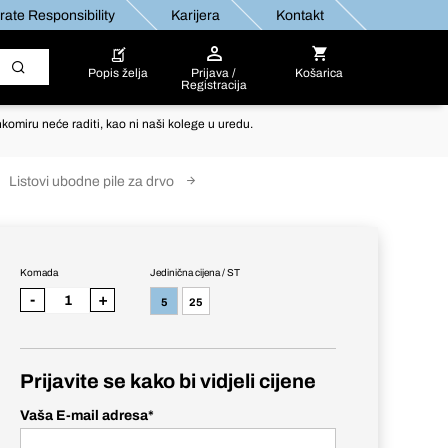
ate Responsibility
Karijera
Kontakt
Popis želja
Prijava /
Košarica
Registracija
komiru neće raditi, kao ni naši kolege u uredu.
Listovi ubodne pile za drvo
Komada
Jedinična cijena / ST
-
+
5
25
Prijavite se kako bi vidjeli cijene
Vaša E-mail adresa
*