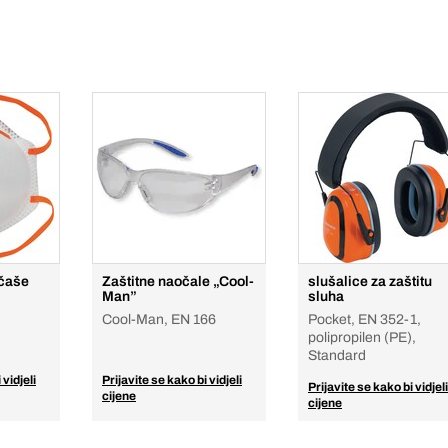
 čaše
Zaštitne naočale „Cool-
slušalice za zaštitu
Man”
sluha
Cool-Man, EN 166
Pocket, EN 352-1,
polipropilen (PE),
Standard
 vidjeli
Prijavite se kako bi vidjeli
Prijavite se kako bi vidjeli
cijene
cijene