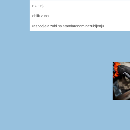
materijal
oblik zuba
raspodjela zubi na standardnom nazubljenju