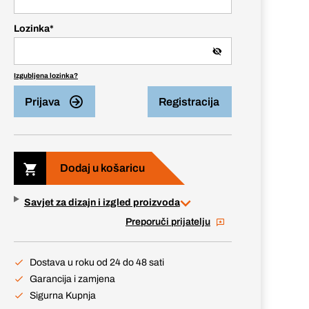
Lozinka
*
Izgubljena lozinka?
Prijava
Registracija
Dodaj u košaricu
Savjet za dizajn i izgled proizvoda
Preporuči prijatelju
Dostava u roku od 24 do 48 sati
Garancija i zamjena
Sigurna Kupnja