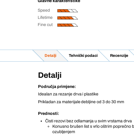
Glavne karakteristike
Speed
Lifetime
Fine cut
Detalji
Tehnički podaci
Recenzije
Detalji
Područja primjene:
Idealan za rezanje drva i plastike
Prikladan za materijale debljine od 3 do 30 mm
Prednosti:
Čisti rezovi bez odlamanja u svim vrstama drva
Konusno brušen list s vrlo oštrim poprečno
ozubljenjem