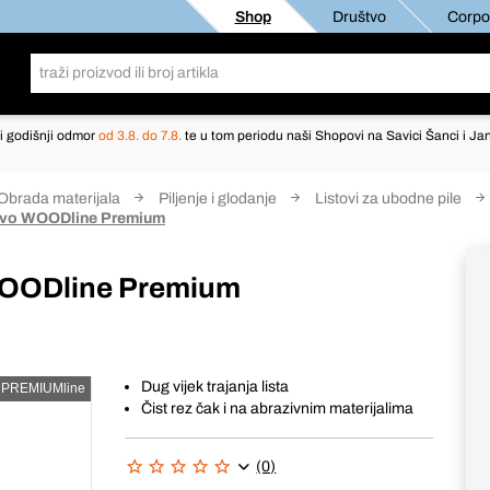
Shop
Društvo
Corpor
i godišnji odmor
od 3.8. do 7.8.
te u tom periodu naši Shopovi na Savici Šanci i Jan
Obrada materijala
Piljenje i glodanje
Listovi za ubodne pile
 drvo WOODline Premium
 WOODline Premium
Dug vijek trajanja lista
PREMIUMline
Čist rez čak i na abrazivnim materijalima
(0)