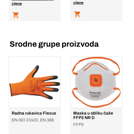
cijene
cijene
Srodne grupe proizvoda
Radna rukavica Flexus
Maska u obliku čaše
FFP2 NR D
EN ISO 21420, EN 388
FFP2