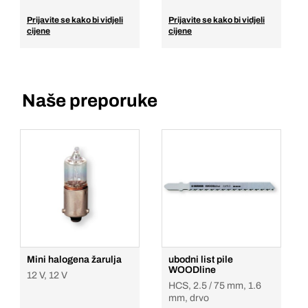
Prijavite se kako bi vidjeli
Prijavite se kako bi vidjeli
cijene
cijene
Naše preporuke
Mini halogena žarulja
ubodni list pile
WOODline
12 V, 12 V
HCS, 2.5 / 75 mm, 1.6
mm, drvo