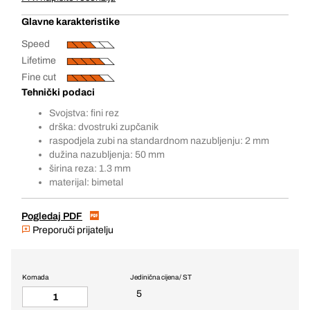
Glavne karakteristike
Speed
Lifetime
Fine cut
Tehnički podaci
Svojstva: fini rez
drška: dvostruki zupčanik
raspodjela zubi na standardnom nazubljenju: 2 mm
dužina nazubljenja: 50 mm
širina reza: 1.3 mm
materijal: bimetal
Pogledaj PDF
Preporuči prijatelju
Komada
Jedinična cijena / ST
5