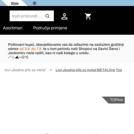
Shop
Asortiman
Područja primjene
Poštovani kupci, obavještavamo vas da odlazimo na zasluženi godišnji
odmor
od 3.8. do 7.8.
te u tom periodu naši Shopovi na Savici Šanci i
Jankomiru neće raditi, kao ni naši kolege u uredu.
˖°𓇼🌊⋆🐚🫧
Listovi ubodne pile za metal
List ubodne pile za metal METALline Top
TOPline