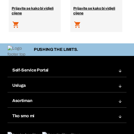
Prijavite se kako bi vidjeli
Prijavite se kako bi vidjeli
cijene
cijene
PUSHING THE LIMITS.
Self-Service Portal
Narudžbe
Usluga
Fakture
Bera Modul
Popisi želja
Asortiman
eProcurement
Ponovno naručivanje
Inovacije proizvoda
Tražitelji proizvoda
Tko smo mi
Pretplate
Područja primjene
Što nudimo
Povrati & Reklamacije
Product Compliance