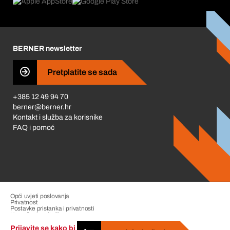
Što nas pokreće
Korporativna društvena odgovornost
Karijera
BERNER newsletter
Business Conduct
Pretplatite se sada
+385 12 49 94 70
berner@berner.hr
Kontakt i služba za korisnike
FAQ i pomoć
Opći uvjeti poslovanja
Privatnost
Postavke pristanka i privatnosti
Upravljanje pritužbama
Impresum
Prijavite se kako bi