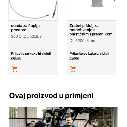
sonda za šuplje
Zračni pištolj za
prostore
raspršivanje s
plastičnim spremnikom
360 C, DL 5018/3
DL 5200, 8 mm
Prijavite se kako bi vidjeli
Prijavite se kako bi vidjeli
cijene
cijene
Ovaj proizvod u primjeni