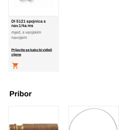
Dodaj u košaricu
Dl 5121 spojnica s
nav.1/4a ms
mjed, s vanjskim
navojem
Prijavite se kako bi vidjeli
cijene
Pribor