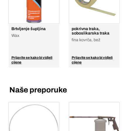
Brtvljenje šupljina
pokrivna traka,
soboslikarska traka
Wax
fina kovrča, bež
Prijavite se kako bi vidjeli
Prijavite se kako bi vidjeli
cijene
cijene
Naše preporuke