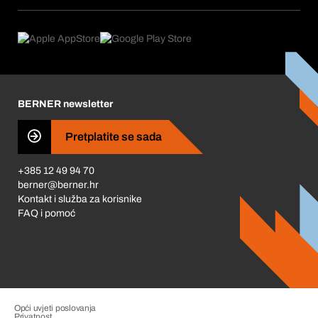
Pretplate
Područja primjene
Što nudimo
Povrati & Reklamacije
Product Compliance
Što nas pokreće
Korporativna društvena odgovornost
Karijera
BERNER newsletter
Business Conduct
Pretplatite se sada
+385 12 49 94 70
berner@berner.hr
Kontakt i služba za korisnike
FAQ i pomoć
Opći uvjeti poslovanja
Privatnost