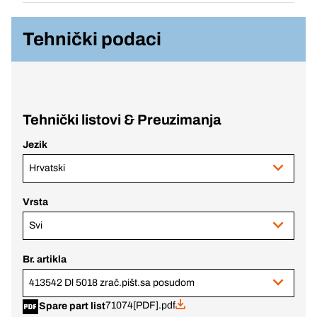
Tehnički podaci
Tehnički listovi & Preuzimanja
Jezik
Hrvatski
Vrsta
Svi
Br. artikla
413542 Dl 5018 zrač.pišt.sa posudom
71074[PDF].pdf
Spare part list