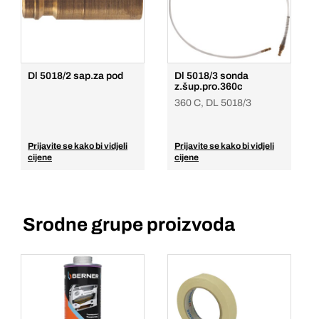
Dl 5018/2 sap.za pod
Dl 5018/3 sonda
z.šup.pro.360c
360 C, DL 5018/3
Prijavite se kako bi vidjeli
Prijavite se kako bi vidjeli
cijene
cijene
Srodne grupe proizvoda