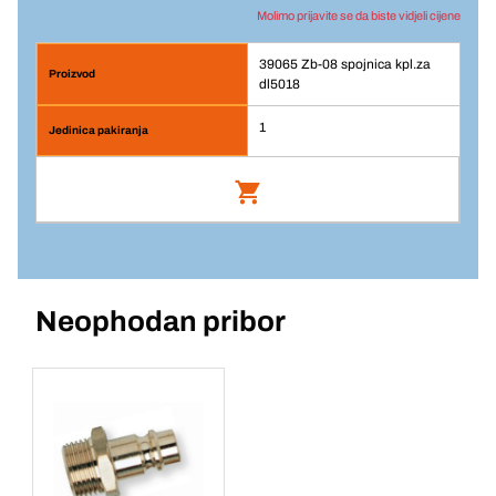
Molimo prijavite se da biste vidjeli cijene
39065 Zb-08 spojnica kpl.za
dl5018
1
Zb-08 spojnica kpl.za dl5018
Br. artikla: 39065
Neophodan pribor
Prijava
Jedinična cijena/ST
1
Komada