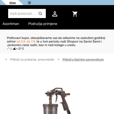
Shop
Asortiman
Područja primjene
Poštovani kupci, obavještavamo vas da odlazimo na zasluženi godišnji
odmor
od 3.8. do 7.8.
te u tom periodu naši Shopovi na Savici Šanci i
Jankomiru neće raditi, kao ni naši kolege u uredu.
˖°𓇼🌊⋆🐚🫧
or
Pištolji za prskanje, pneumatski
Pištolj s tlačnim spremnikom