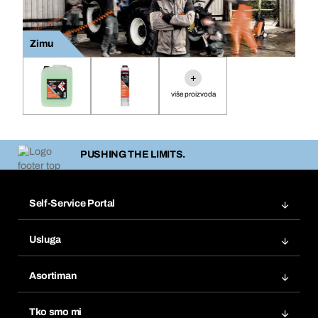
Zimu
+
više proizvoda
PUSHING THE LIMITS.
Self-Service Portal
Narudžbe
Usluga
Fakture
Bera Modul
Popisi želja
Asortiman
eProcurement
Ponovno naručivanje
Inovacije proizvoda
Tražitelji proizvoda
Tko smo mi