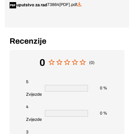
73864[PDF].pdf
uputstvo za rad
Recenzije
0
(0)
5
0 %
Zvijezde
4
0 %
Zvijezde
3