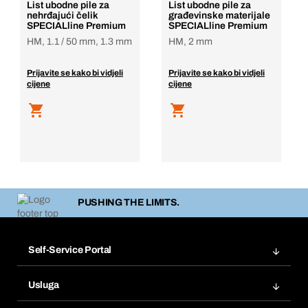
List ubodne pile za
List ubodne pile za
nehrđajući čelik
građevinske materijale
SPECIALline Premium
SPECIALline Premium
HM, 1.1 / 50 mm, 1.3 mm
HM, 2 mm
Prijavite se kako bi vidjeli
Prijavite se kako bi vidjeli
cijene
cijene
PUSHING THE LIMITS.
Self-Service Portal
Narudžbe
Usluga
Fakture
Bera Modul