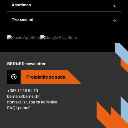
Popisi želja
Asortiman
eProcurement
Ponovno naručivanje
Inovacije proizvoda
Tražitelji proizvoda
Tko smo mi
Pretplate
Područja primjene
Što nudimo
Povrati & Reklamacije
Product Compliance
Što nas pokreće
Korporativna društvena odgovornost
Karijera
BERNER newsletter
Business Conduct
Pretplatite se sada
+385 12 49 94 70
berner@berner.hr
Kontakt i služba za korisnike
FAQ i pomoć