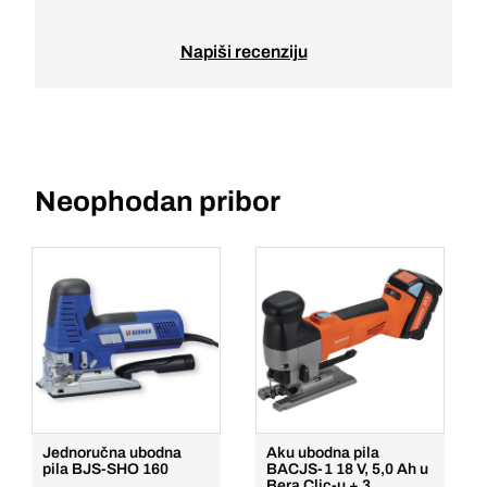
Napiši recenziju
Neophodan pribor
Jednoručna ubodna
Aku ubodna pila
pila BJS-SHO 160
BACJS-1 18 V, 5,0 Ah u
Bera Clic-u + 3