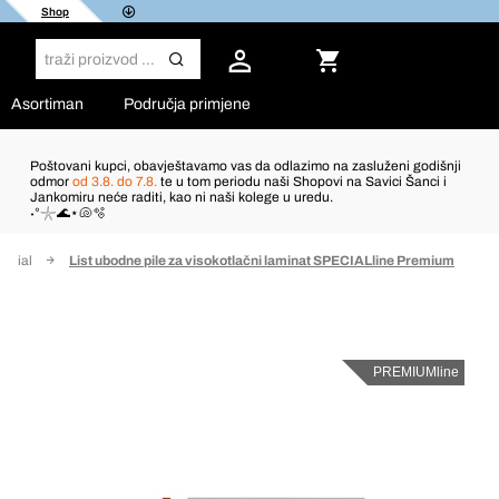
Shop
Asortiman
Područja primjene
Poštovani kupci, obavještavamo vas da odlazimo na zasluženi godišnji
odmor
od 3.8. do 7.8.
te u tom periodu naši Shopovi na Savici Šanci i
Jankomiru neće raditi, kao ni naši kolege u uredu.
˖°𓇼🌊⋆🐚🫧
pecial
List ubodne pile za visokotlačni laminat SPECIALline Premium
PREMIUMline