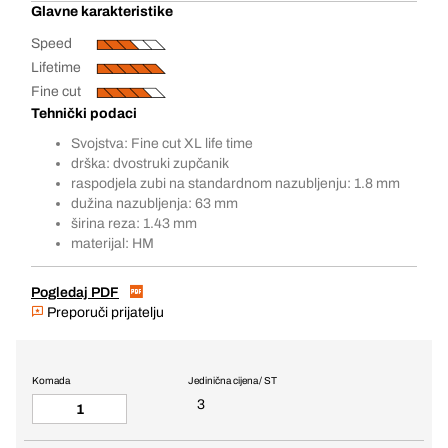
Glavne karakteristike
Speed
Lifetime
Fine cut
Tehnički podaci
Svojstva: Fine cut XL life time
drška: dvostruki zupčanik
raspodjela zubi na standardnom nazubljenju: 1.8 mm
dužina nazubljenja: 63 mm
širina reza: 1.43 mm
materijal: HM
Pogledaj PDF
Preporuči prijatelju
Komada
Jedinična cijena / ST
3