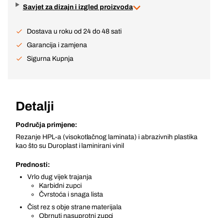
Savjet za dizajn i izgled proizvoda
Dostava u roku od 24 do 48 sati
Garancija i zamjena
Sigurna Kupnja
Detalji
Područja primjene:
Rezanje HPL-a (visokotlačnog laminata) i abrazivnih plastika
kao što su Duroplast i laminirani vinil
Prednosti:
Vrlo dug vijek trajanja
Karbidni zupci
Čvrstoća i snaga lista
Čist rez s obje strane materijala
Obrnuti nasuprotni zupci