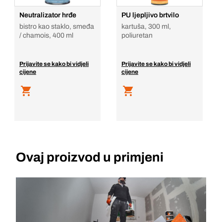
Neutralizator hrđe
PU ljepljivo brtvilo
bistro kao staklo, smeđa
kartuša, 300 ml,
/ chamois, 400 ml
poliuretan
Prijavite se kako bi vidjeli
Prijavite se kako bi vidjeli
cijene
cijene
Ovaj proizvod u primjeni