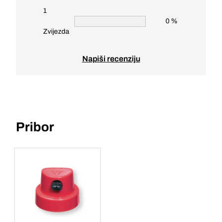
1
0 %
Zvijezda
Napiši recenziju
Pribor