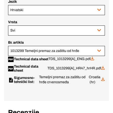
Jezik
Hrvatski
Vrsta
Svi
Br. artikla
1013299 Temeljni premaz za zaštitu od hrđe
TDS_1013299[A]_ENG.pdf
Technical data sheet
Technical data
TDS_1013299[A]_HR47_hrHR.pdf
sheet
Temeljni premaz za zaštitu od
Croatia
Sigurnosno-
tehnički list:
hrđe crvenosmeđa
(hr)
Recenzije