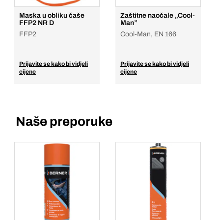
Maska u obliku čaše
Zaštitne naočale „Cool-
FFP2 NR D
Man”
FFP2
Cool-Man, EN 166
Prijavite se kako bi vidjeli
Prijavite se kako bi vidjeli
cijene
cijene
Naše preporuke