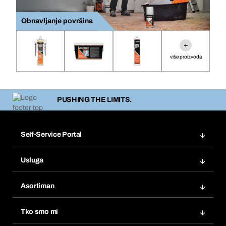
Obnavljanje površina
+
više proizvoda
PUSHING THE LIMITS.
Self-Service Portal
Narudžbe
Usluga
Fakture
Bera Modul
Popisi želja
Asortiman
eProcurement
Ponovno naručivanje
Inovacije proizvoda
Tražitelji proizvoda
Tko smo mi
Pretplate
Područja primjene