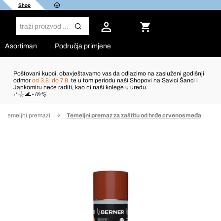
Shop
Asortiman
Područja primjene
Poštovani kupci, obavještavamo vas da odlazimo na zasluženi godišnji
odmor
od 3.8. do 7.8.
te u tom periodu naši Shopovi na Savici Šanci i
Jankomiru neće raditi, kao ni naši kolege u uredu.
˖°𓇼🌊⋆🐚🫧
Temeljni premazi
Temeljni premaz za zaštitu od hrđe crvenosmeđa