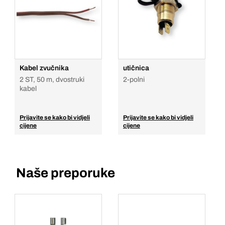
Kabel zvučnika
utičnica
2 ST, 50 m, dvostruki
2-polni
kabel
Prijavite se kako bi vidjeli
Prijavite se kako bi vidjeli
cijene
cijene
Naše preporuke