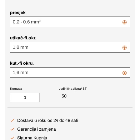
presjek
0.2 - 0.6 mm²
utikač-fi,okr.
1,6 mm
kut.-fi okru.
1,6 mm
Komada
Jedinična cijena / ST
50
Dostava u roku od 24 do 48 sati
Garancija i zamjena
Sigurna Kupnja