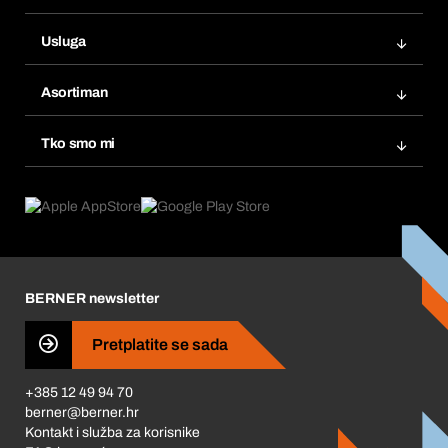
Narudžbe
Usluga
Fakture
Bera Modul
Popisi želja
Asortiman
eProcurement
Ponovno naručivanje
Inovacije proizvoda
Tražitelji proizvoda
Tko smo mi
Pretplate
Područja primjene
Što nudimo
Povrati & Reklamacije
Product Compliance
Što nas pokreće
Korporativna društvena odgovornost
Karijera
BERNER newsletter
Business Conduct
Pretplatite se sada
+385 12 49 94 70
berner@berner.hr
Kontakt i služba za korisnike