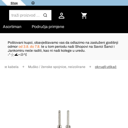
Shop
Asortiman
Područja primjene
Poštovani kupci, obavještavamo vas da odlazimo na zasluženi godišnji
odmor
od 3.8. do 7.8.
te u tom periodu naši Shopovi na Savici Šanci i
Jankomiru neće raditi, kao ni naši kolege u uredu.
˖°𓇼🌊⋆🐚🫧
jnice kabela
Muško / ženske spojnice, neizolirane
okrugli utikač