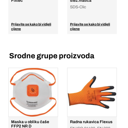
Fixtec
stez.matica
SDS-Clic
Prijavite se kako bi vidjeli
Prijavite se kako bi vidjeli
cijene
cijene
Srodne grupe proizvoda
Maska u obliku čaše
Radna rukavica Flexus
FFP2 NR D