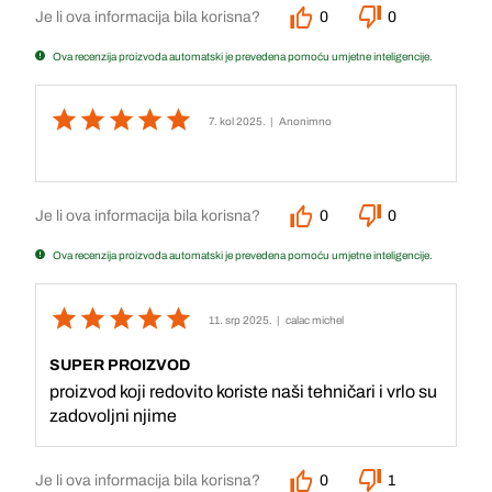
Je li ova informacija bila korisna?
0
0
Ova recenzija proizvoda automatski je prevedena pomoću umjetne inteligencije.
7. kol 2025.
| Anonimno
Je li ova informacija bila korisna?
0
0
Ova recenzija proizvoda automatski je prevedena pomoću umjetne inteligencije.
11. srp 2025.
| calac michel
SUPER PROIZVOD
proizvod koji redovito koriste naši tehničari i vrlo su
zadovoljni njime
Je li ova informacija bila korisna?
0
1