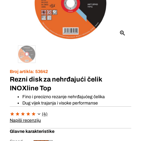
Broj artikla:
53642
Rezni disk za nehrđajući čelik
INOXline Top
Fino i precizno rezanje nehrđajućeg čelika
Dug vijek trajanja i visoke performanse
(4)
Napiši recenziju
Glavne karakteristike