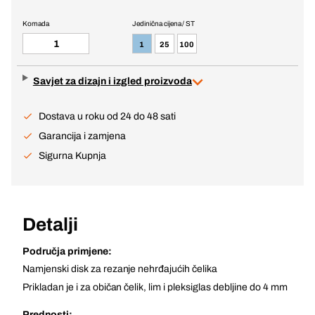
Komada
Jedinična cijena / ST
1
25
100
Savjet za dizajn i izgled proizvoda
Dostava u roku od 24 do 48 sati
Garancija i zamjena
Sigurna Kupnja
Detalji
Područja primjene:
Namjenski disk za rezanje nehrđajućih čelika
Prikladan je i za običan čelik, lim i pleksiglas debljine do 4 mm
Prednosti: