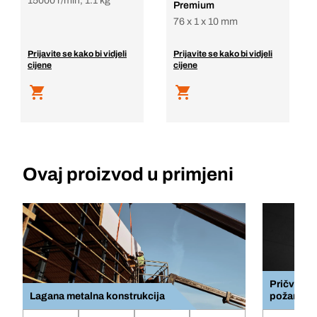
15000 r/min, 1.1 kg
Premium
76 x 1 x 10 mm
Prijavite se kako bi vidjeli
Prijavite se kako bi vidjeli
cijene
cijene
Ovaj proizvod u primjeni
Pričvršćiv
Lagana metalna konstrukcija
požara