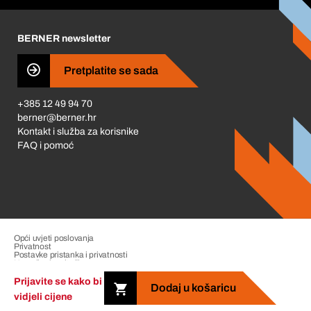
Karijera
BERNER newsletter
Business Conduct
Pretplatite se sada
+385 12 49 94 70
berner@berner.hr
Kontakt i služba za korisnike
FAQ i pomoć
Opći uvjeti poslovanja
Privatnost
Postavke pristanka i privatnosti
Upravljanje pritužbama
Impresum
Prijavite se kako bi
Dodaj u košaricu
vidjeli cijene
Copyright &copy; 2026 The Berner Group. All rights reserved.