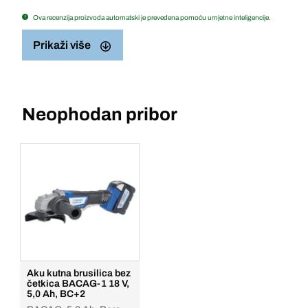
Ova recenzija proizvoda automatski je prevedena pomoću umjetne inteligencije.
Prikaži više
Neophodan pribor
Aku kutna brusilica bez
četkica BACAG-1 18 V,
5,0 Ah, BC+2