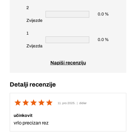
2
0.0 %
Zvijezde
1
0.0 %
Zvijezda
Napiši recenziju
Detalji recenzije
11. pro 2025.
| didier
učinkovit
vrlo precizan rez