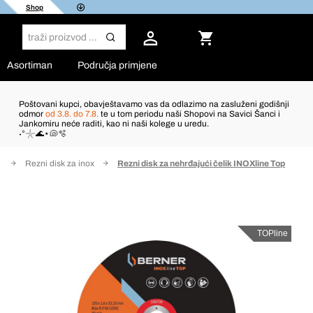
Shop
Asortiman
Područja primjene
Poštovani kupci, obavještavamo vas da odlazimo na zasluženi godišnji
odmor
od 3.8. do 7.8.
te u tom periodu naši Shopovi na Savici Šanci i
Jankomiru neće raditi, kao ni naši kolege u uredu.
˖°𓇼🌊⋆🐚🫧
e
Rezni disk za inox
Rezni disk za nehrđajući čelik INOXline Top
TOPline