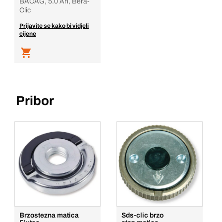
BACAG, 5.0 Ah, Bera-
Clic
Prijavite se kako bi vidjeli
cijene
Pribor
Brzostezna matica
Sds-clic brzo