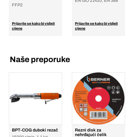
EN ISO 21420, EN 388
FFP2
Prijavite se kako bi vidjeli
Prijavite se kako bi vidjeli
cijene
cijene
Naše preporuke
BPT-COG duboki rezač
Rezni disk za
nehrđajući čelik