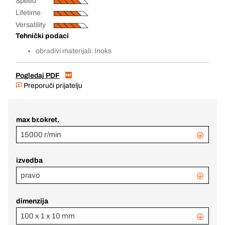
Speed
Lifetime
Versatility
Tehnički podaci
obradivi materijali: Inoks
Pogledaj PDF
Preporuči prijatelju
max br.okret.
15000 r/min
izvedba
pravo
dimenzija
100 x 1 x 10 mm