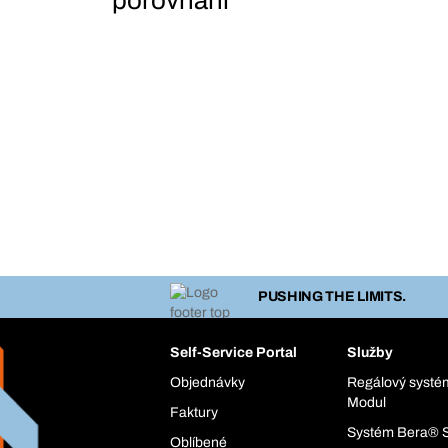
porovnání
PUSHING THE LIMITS.
Self-Service Portal
Služby
Objednávky
Regálový syst
Modul
Faktury
Systém Bera® 
Oblíbené