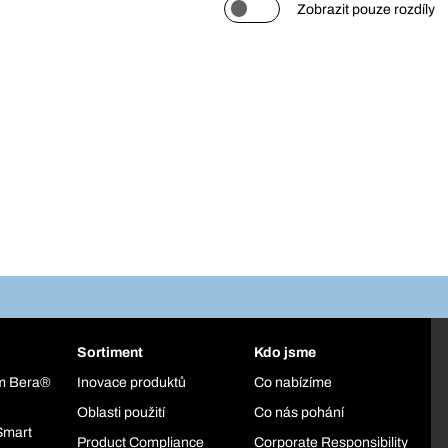
Zobrazit pouze rozdíly
Sortiment
Kdo jsme
ém Bera®
Inovace produktů
Co nabízíme
Oblasti použití
Co nás pohání
Smart
Product Compliance
Corporate Responsibility