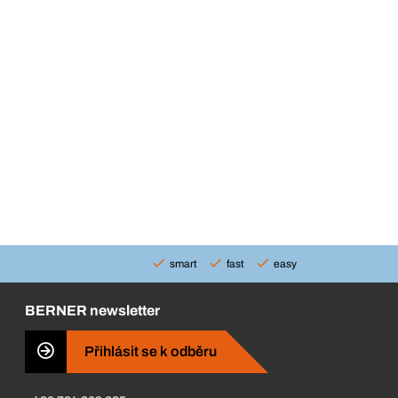
smart
fast
easy
BERNER newsletter
Přihlásit se k odběru