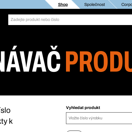
Shop
Společnost
Corpo
NÁVAČ
PROD
Vyhledat produkt
slo
ty k