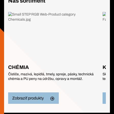
Náš sortiment
CHÉMIA
KOT
Čističe, mazivá, lepidlá, tmely, spreje, pásky, technická
Skrutky
chémia a PU peny na údržbu, opravy a montáž.
tesneni
Zobraziť produkty
Zob