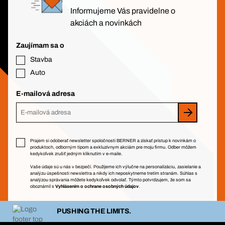
Informujeme Vás pravidelne o
akciách a novinkách
Zaujímam sa o
Stavba
Auto
E-mailová adresa
Prajem si odoberať newsletter spoločnosti BERNER a získať prístup k novinkám o
produktoch, odborným tipom a exkluzívnym akciám pre moju firmu. Odber môžem
kedykoľvek zrušiť jedným kliknutím v e-maile.
Vaše údaje sú u nás v bezpečí. Použijeme ich výlučne na personalizáciu, zasielanie a
analýzu úspešnosti newslettra a nikdy ich neposkytneme tretím stranám. Súhlas s
analýzou správania môžete kedykoľvek odvolať. Týmto potvrdzujem, že som sa
oboznámil s
Vyhlásením o ochrane osobných údajov
.
PUSHING THE LIMITS.