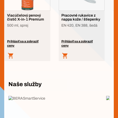
Viacúčelový penový
Pracovné rukavice z
E
čistič X-in-1 Premium
nappa kože / štiepenky
p
500 ml, sprej
EN 420, EN 388, šedá
Prihlásiť sa a zobraziť
Prihlásiť sa a zobraziť
P
ceny
ceny
c
Naše služby