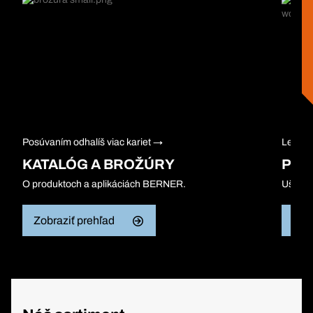
Posúvaním odhalíš viac kariet →
Len pr
KATALÓG A BROŽÚRY
PRE
O produktoch a aplikáciách BERNER.
Ušetri
Zobraziť prehľad
Zob