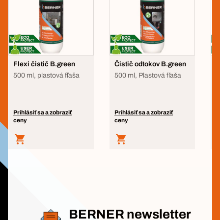
Flexi čistič B.green
Čistič odtokov B.green
O
š
500 ml, plastová fľaša
500 ml, Plastová fľaša
5
Prihlásiť sa a zobraziť
Prihlásiť sa a zobraziť
P
ceny
ceny
c
BERNER newsletter