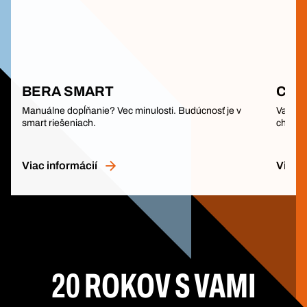
BERA SMART
Chem
Manuálne dopĺňanie? Vec minulosti. Budúcnosť je v
Vaše k
smart riešeniach.
chemiká
Viac informácií
Viac i
20 ROKOV S VAMI